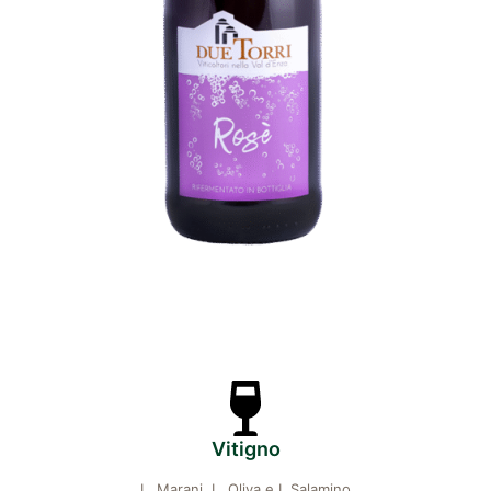
Vitigno
L. Marani, L. Oliva e L.Salamino