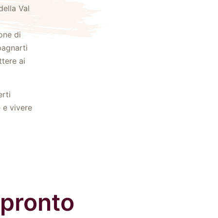
della Val
one di
pagnarti
ttere ai
rti
 e vivere
 pronto