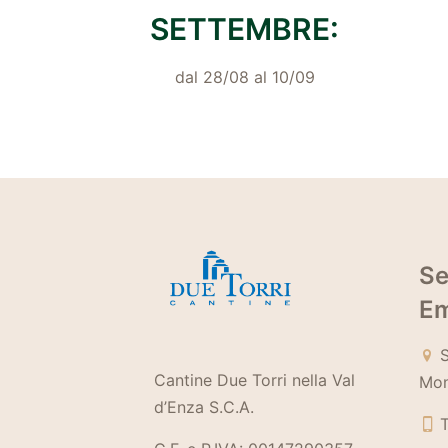
SETTEMBRE:
dal 28/08 al 10/09
Se
Em
S
Cantine Due Torri nella Val
Mon
d’Enza S.C.A.
T