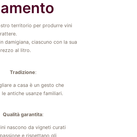
liamento
tro territorio per produrre vini
rattere.
 in damigiana, ciascuno con la sua
ezzo al litro.
Tradizione
:
gliare a casa è un gesto che
 le antiche usanze familiari.
Qualità garantita
:
vini nascono da vigneti curati
passione e rispettano gli