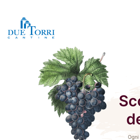
Sco
d
Ogni 