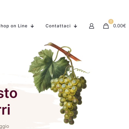
0
0.00
€
hop on Line
Contattaci
sto
ri
aggio