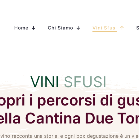
Home
Chi Siamo
Vini Sfusi
S
VINI
SFUSI
pri i percorsi di gu
ella Cantina Due Tor
vino racconta una storia, e ogni box degustazione è un vi