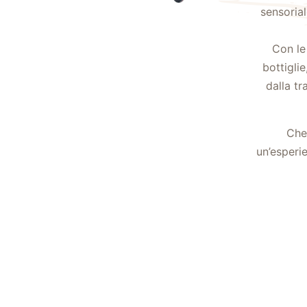
sensorial
Con le
bottigli
dalla tr
Che
un’esperi