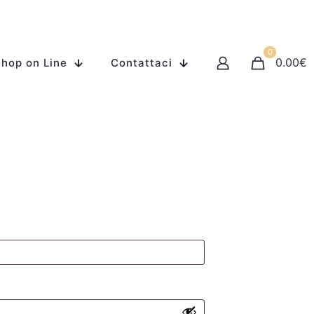
0
0.00
€
hop on Line
Contattaci