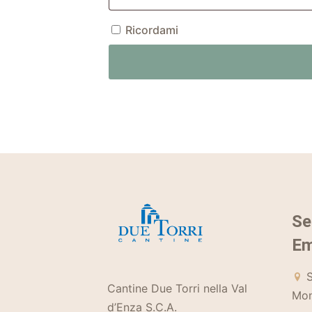
Ricordami
Se
Em
S
Cantine Due Torri nella Val
Mon
d’Enza S.C.A.