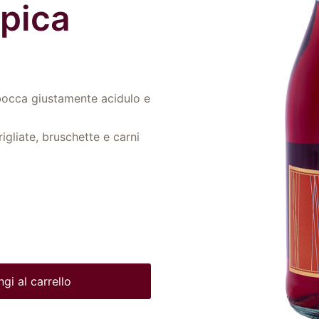
ipica
 bocca giustamente acidulo e
igliate, bruschette e carni
gi al carrello