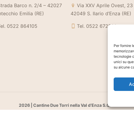
trada Barco n. 2/4 – 42027
Via XXV Aprile Ovest, 23
tecchio Emilia (RE)
42049 S. Ilario d’Enza (RE)
el. 0522 864105
Tel. 0522 672214
Per fornire 
memorizzare 
tecnologie c
unici su que
su alcune ca
A
2026 | Cantine Due Torri nella Val d’Enza S.C.A.
C.F. e P.IVA 00147290357 - N° reg. imp. RE 47269
Cantine Due Torri
|
Privacy
|
Cookie