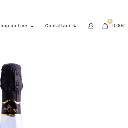
0
0.00
€
hop on Line
Contattaci