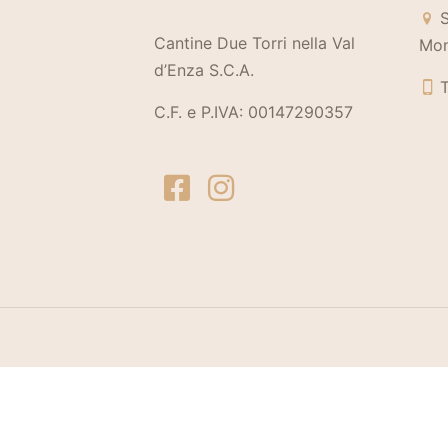
S
Cantine Due Torri nella Val
Mon
d’Enza S.C.A.
T
C.F. e P.IVA: 00147290357